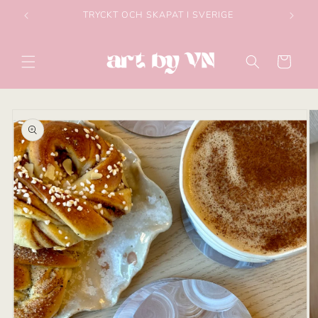
Hoppa
TRYCKT OCH SKAPAT I SVERIGE
till text
Varukorg
Hoppa till
produkt
information