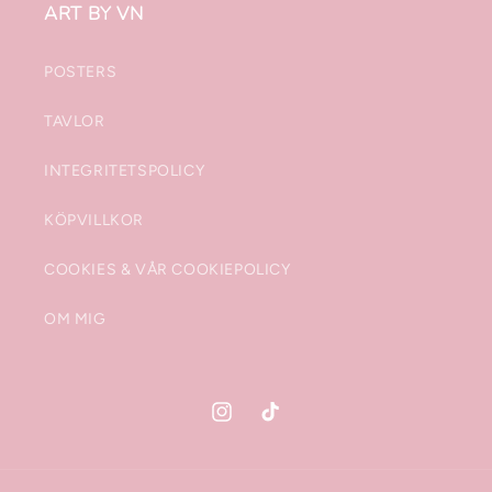
ART BY VN
Glasunderlägg
Glasunderlägg
4-
4-
pack
pack
POSTERS
TAVLOR
INTEGRITETSPOLICY
KÖPVILLKOR
COOKIES & VÅR COOKIEPOLICY
OM MIG
Instagram
TikTok