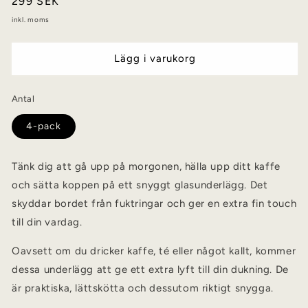
Vanligt
299 SEK
pris
inkl. moms
Lägg i varukorg
Antal
4-pack
Tänk dig att gå upp på morgonen, hälla upp ditt kaffe
och sätta koppen på ett snyggt glasunderlägg. Det
skyddar bordet från fuktringar och ger en extra fin touch
till din vardag.
Oavsett om du dricker kaffe, té eller något kallt, kommer
dessa underlägg att ge ett extra lyft till din dukning. De
är praktiska, lättskötta och dessutom riktigt snygga.