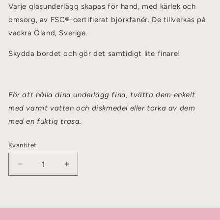
Varje glasunderlägg skapas för hand, med kärlek och
omsorg, av FSC®-certifierat björkfanér. De tillverkas på
vackra Öland, Sverige.
Skydda bordet och gör det samtidigt lite finare!
För att hålla dina underlägg fina, tvätta dem enkelt
med varmt vatten och diskmedel eller torka av dem
med en fuktig trasa.
Kvantitet
Minska
Öka
kvantitet
kvantitet
för
för
CHAI
CHAI
LATTE
LATTE
|
|